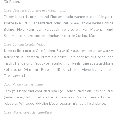
für Papier.
Case: Designerin/Architekt mit Papiermustern
Farben beurteilt man neutral. Eine sehr leicht warme, matte Lichtgrau-
Platte (RAL 7035 abgemildert oder RAL 7044) ist die verlässlichste
Bühne. Holz kann den Farbstich verfälschen. Für Material- und
Stoffmuster nutze eine entnehmbare neutrale Cutting-Mat.
Case: Content Creator/Video
Kamera liebt matte Oberflächen. Zu weiß = ausbrennen; zu schwarz =
Rauschen in Schatten. Nimm ein helles Holz oder helles Greige; das
macht Hände und Produkte natürlich. Für Reels: Eine austauschbare
Fotofläche (Vinyl in Beton hell) sorgt für Abwechslung ohne
Tischwechsel.
Case: Kinder/Jugendzimmer
Farbige Tische sind cool, aber knallige Flächen lenken ab. Basis neutral
(helles Grau/Holz), Farbe über Accessoires. Matte Laminatkante -
robuster. Whiteboard-Folie? Lieber separat, nicht als Tischplatte.
Case: Workshop-Tisch/Team-Büro