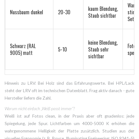
Warm
kaum Blendung,
Nussbaum dunkel
20-30
stim
Staub sichtbar
Setup
keine Blendung,
Schwarz (RAL
Fotogr
5-10
Staub sehr
9005) matt
spezie
sichtbar
Hinweis zu LRV: Bei Holz sind das Erfahrungswerte. Bei HPL/Lack
steht der LRV oft im technischen Datenblatt. Frag aktiv danach - gute
Hersteller liefern die Zahl.
Warum nicht einfach „Weiß passt immer“?
Weiß ist auf Fotos clean, in der Praxis aber oft gnadenlos: jede
Spiegelung, jede Spur. Lichtfarben um 4000-5000 K erhöhen die
wahrgenommene Helligkeit der Platte zusätzlich. Studien aus der
visuellen Ergonomie (z. B. Boyce, Illuminating Engineering; ISO 9241-5)