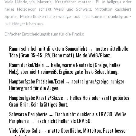
Viele Hände, viel Material. Kratzfester, matter HPL in hellgrau oder
helles Holzdekor schlägt Weiß und Schwarz. Mittelton kaschiert
Spuren, Markerflecken fallen weniger auf. Tischkante in dunkelgrau -
sieht länger frisch aus.
Einfacher Entscheidungsbaum für die Praxis:
Raum sehr hell mit direktem Sonnenlicht → matte mittelhelle
Töne (Grau 35-45 LRV, Eiche matt). Meide Weiß/Glanz.
Raum dunkel/klein → helle, warme Neutrals (Greige, helles
Holz), aber nicht reinweiß. Ergänze gute Task-Beleuchtung.
Hauptaufgabe Präzision/Excel → neutral grau/greige; ruhiger
Hintergrund für die Augen.
Hauptaufgabe Kreativ/Skizze → helles Holz oder sanft getöntes
Grau-Grün. Kein kräftiges Bunt.
Schwarze Peripherie → Tisch nicht dunkler als LRV 30. Weiße
Peripherie → Tisch nicht heller als LRV 50.
Viele Video-Calls → matte Oberfläche, Mittelton. Passt besser