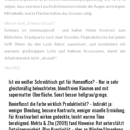
zeigen, dass extreme Leuchtdichteunterschiede die Augen anstrengen.
Mittelhelle, matte Flächen halten das System ruhig.
Warum nicht „Schwarz ist cool“?
Schwarz ist stimmungsvoll - und heikel. Hoher Kontrast zum
Bildschirm, Staubparty nach zwei Stunden, Fingerabdrücke bei jedem
Griff. Wenn du den Look liebst: supermatt, und kombiniere mit
warmem, großzügigem Licht und helleren Accessoires, damit der
Arbeitsbereich nicht „absäuft“.
Mini-FAQ
Ist ein weißer Schreibtisch gut für Homeoffice? - Nur in sehr
gleichmäßig beleuchteten, blendfreien Räumen und mit
supermatter Oberfläche. Sonst besser hellgrau/greige.
Beeinflusst die Farbe wirklich Produktivität? - Indirekt ja:
weniger Blendung, bessere Kontraste, weniger visuelle Ermüdung.
Für Kreativarbeit wirken gedeckte, leicht warme Töne
beruhigend. Mehta & Zhu (2009) fand Hinweise: Rot unterstützt
Detailgenauigkeit, Blau Kreativität - aber an Wänden/Umgebung,