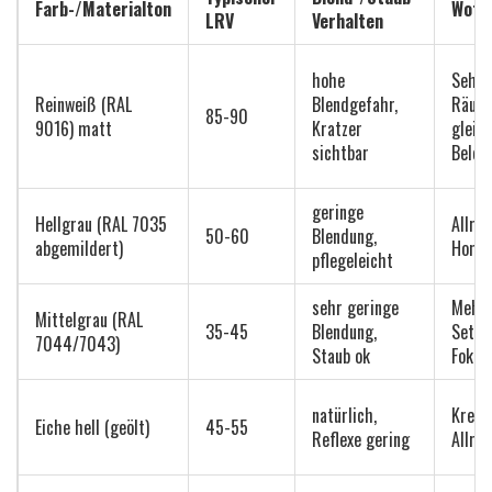
Farb-/Materialton
Wofü
LRV
Verhalten
hohe
Sehr 
Reinweiß (RAL
Blendgefahr,
Räum
85-90
9016) matt
Kratzer
gleic
sichtbar
Beleu
geringe
Hellgrau (RAL 7035
Allro
50-60
Blendung,
abgemildert)
Homeo
pflegeleicht
sehr geringe
Mehr
Mittelgrau (RAL
35-45
Blendung,
Setup
7044/7043)
Staub ok
Fokus
natürlich,
Kreat
Eiche hell (geölt)
45-55
Reflexe gering
Allro