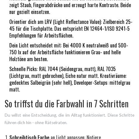
zeigt Staub, Fingerabdrücke und erzeugt harte Kontraste. Beide
nur gezielt einsetzen.
Orientier dich am LRV (Light Reflectance Value): Zielbereich 25-
45 für die Tischplatte. Das entspricht EN 12464-1/ISO 9241-5
Empfehlungen für Arbeitsflächen.
Dein Licht entscheidet mit: Bei 4000 K neutralweiß und 500-
750 lx auf der Arbeitsfläche funktionieren Grau- und helle
Holztöne am besten.
Schnelle Picks: RAL 7044 (Seidengrau, matt), RAL 7035
(Lichtgrau, matt gebrochen), Eiche natur matt. Kreativräume:
gedecktes Salbeigrün (sehr hell), Developer-Setups: mittelgrau
matt.
So triffst du die Farbwahl in 7 Schritten
Du willst eine Entscheidung, die im Alltag funktioniert. Diese Schritte
führen dich hin - ohne Rätselraten.
Schreibtisch Farbe
an Licht anpassen: Notiere