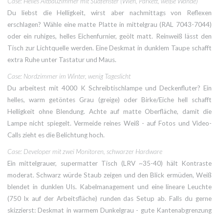
Case: Helles Altbauzimmer mit Südfenster (Wien, Parkett, weiße Wände)
Du liebst die Helligkeit, wirst aber nachmittags von Reflexen
erschlagen? Wähle eine matte Platte in mittelgrau (RAL 7043-7044)
oder ein ruhiges, helles Eichenfurnier, geölt matt. Reinweiß lässt den
Tisch zur Lichtquelle werden. Eine Deskmat in dunklem Taupe schafft
extra Ruhe unter Tastatur und Maus.
Case: Nordzimmer im Winter, wenig Tageslicht
Du arbeitest mit 4000 K Schreibtischlampe und Deckenfluter? Ein
helles, warm getöntes Grau (greige) oder Birke/Eiche hell schafft
Helligkeit ohne Blendung. Achte auf matte Oberfläche, damit die
Lampe nicht spiegelt. Vermeide reines Weiß - auf Fotos und Video-
Calls zieht es die Belichtung hoch.
Case: Developer mit zwei Monitoren, schwarzer Hardware
Ein mittelgrauer, supermatter Tisch (LRV ~35-40) hält Kontraste
moderat. Schwarz würde Staub zeigen und den Blick ermüden, Weiß
blendet in dunklen UIs. Kabelmanagement und eine lineare Leuchte
(750 lx auf der Arbeitsfläche) runden das Setup ab. Falls du gerne
skizzierst: Deskmat in warmem Dunkelgrau - gute Kantenabgrenzung