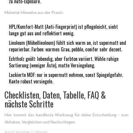
zu Auto-Exposure.
Material-Hinweise aus der Praxis:
HPL/Komfort-Matt (Anti-Fingerprint) ist pflegeleicht, sieht
lange gut aus und reflektiert wenig.
Linoleum (Möbellinoleum) fühlt sich warm an, ist supermatt und
reparierbar. Farben: warmes Grau, pebble, conifer sehr dezent.
Echtholz geölt: lebendig, aber Farbton variiert. Wähle ruhige
Sortierung (weniger Äste), matte Versiegelung.
Lackierte MDF: nur in supermatt nehmen, sonst Spiegelgefahr.
Kante robust versiegeln.
Checklisten, Daten, Tabelle, FAQ &
nächste Schritte
Hier kommt das handfeste Werkzeug für deine Entscheidung - zum
Abhaken, Vergleichen und Nachschlagen.
Kauf-Checkliste (1 Minute)