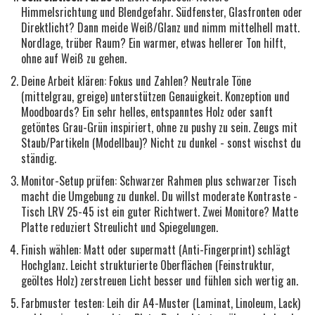
Himmelsrichtung und Blendgefahr. Südfenster, Glasfronten oder
Direktlicht? Dann meide Weiß/Glanz und nimm mittelhell matt.
Nordlage, trüber Raum? Ein warmer, etwas hellerer Ton hilft,
ohne auf Weiß zu gehen.
Deine Arbeit klären: Fokus und Zahlen? Neutrale Töne
(mittelgrau, greige) unterstützen Genauigkeit. Konzeption und
Moodboards? Ein sehr helles, entspanntes Holz oder sanft
getöntes Grau-Grün inspiriert, ohne zu pushy zu sein. Zeugs mit
Staub/Partikeln (Modellbau)? Nicht zu dunkel - sonst wischst du
ständig.
Monitor-Setup prüfen: Schwarzer Rahmen plus schwarzer Tisch
macht die Umgebung zu dunkel. Du willst moderate Kontraste -
Tisch LRV 25-45 ist ein guter Richtwert. Zwei Monitore? Matte
Platte reduziert Streulicht und Spiegelungen.
Finish wählen: Matt oder supermatt (Anti-Fingerprint) schlägt
Hochglanz. Leicht strukturierte Oberflächen (Feinstruktur,
geöltes Holz) zerstreuen Licht besser und fühlen sich wertig an.
Farbmuster testen: Leih dir A4-Muster (Laminat, Linoleum, Lack)