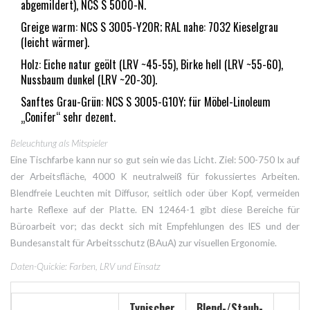
abgemildert), NCS S 5000-N.
Greige warm: NCS S 3005-Y20R; RAL nahe: 7032 Kieselgrau
(leicht wärmer).
Holz: Eiche natur geölt (LRV ~45-55), Birke hell (LRV ~55-60),
Nussbaum dunkel (LRV ~20-30).
Sanftes Grau-Grün: NCS S 3005-G10Y; für Möbel-Linoleum
„Conifer“ sehr dezent.
Beleuchtung als Mitspieler
Eine Tischfarbe kann nur so gut sein wie das Licht. Ziel: 500-750 lx auf
der Arbeitsfläche, 4000 K neutralweiß für fokussiertes Arbeiten.
Blendfreie Leuchten mit Diffusor, seitlich oder über Kopf, vermeiden
harte Reflexe auf der Platte. EN 12464-1 gibt diese Bereiche für
Büroarbeit vor; das deckt sich mit Empfehlungen des IES und der
Bundesanstalt für Arbeitsschutz (BAuA) zur visuellen Ergonomie.
Daten-Quickie: Farben, LRV und Einsatz
Typischer
Blend-/Staub-