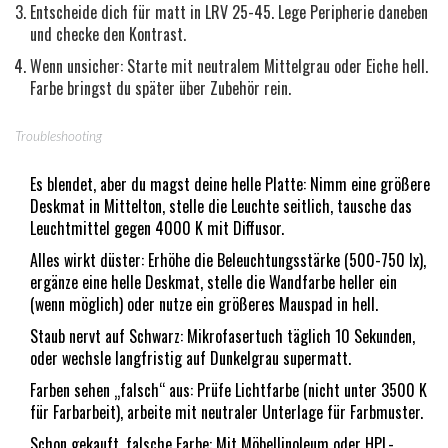
Entscheide dich für matt in LRV 25-45. Lege Peripherie daneben
und checke den Kontrast.
Wenn unsicher: Starte mit neutralem Mittelgrau oder Eiche hell.
Farbe bringst du später über Zubehör rein.
Troubleshooting
Es blendet, aber du magst deine helle Platte: Nimm eine größere
Deskmat in Mittelton, stelle die Leuchte seitlich, tausche das
Leuchtmittel gegen 4000 K mit Diffusor.
Alles wirkt düster: Erhöhe die Beleuchtungsstärke (500-750 lx),
ergänze eine helle Deskmat, stelle die Wandfarbe heller ein
(wenn möglich) oder nutze ein größeres Mauspad in hell.
Staub nervt auf Schwarz: Mikrofasertuch täglich 10 Sekunden,
oder wechsle langfristig auf Dunkelgrau supermatt.
Farben sehen „falsch“ aus: Prüfe Lichtfarbe (nicht unter 3500 K
für Farbarbeit), arbeite mit neutraler Unterlage für Farbmuster.
Schon gekauft, falsche Farbe: Mit Möbellinoleum oder HPL-