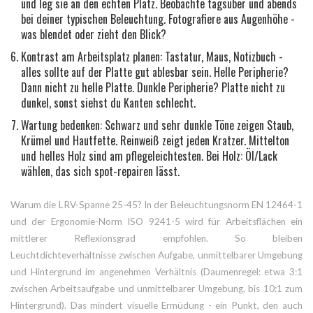
und leg sie an den echten Platz. Beobachte tagsüber und abends
bei deiner typischen Beleuchtung. Fotografiere aus Augenhöhe -
was blendet oder zieht den Blick?
Kontrast am Arbeitsplatz planen: Tastatur, Maus, Notizbuch -
alles sollte auf der Platte gut ablesbar sein. Helle Peripherie?
Dann nicht zu helle Platte. Dunkle Peripherie? Platte nicht zu
dunkel, sonst siehst du Kanten schlecht.
Wartung bedenken: Schwarz und sehr dunkle Töne zeigen Staub,
Krümel und Hautfette. Reinweiß zeigt jeden Kratzer. Mittelton
und helles Holz sind am pflegeleichtesten. Bei Holz: Öl/Lack
wählen, das sich spot-repairen lässt.
Warum die LRV-Spanne 25-45? In der Beleuchtungsnorm EN 12464-1
und der Ergonomie-Norm ISO 9241-5 wird für Arbeitsflächen ein
mittlerer Reflexionsgrad empfohlen. So bleiben
Leuchtdichteverhältnisse zwischen Aufgabe, unmittelbarer Umgebung
und Hintergrund im angenehmen Verhältnis (Daumenregel: etwa 3:1
zwischen Arbeitsaufgabe und unmittelbarer Umgebung, bis 10:1 zum
Hintergrund). Das mindert visuelle Ermüdung - ein Punkt, den auch