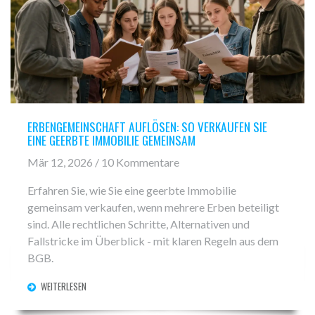
ERBENGEMEINSCHAFT AUFLÖSEN: SO VERKAUFEN SIE
EINE GEERBTE IMMOBILIE GEMEINSAM
Mär 12, 2026 / 10 Kommentare
Erfahren Sie, wie Sie eine geerbte Immobilie
gemeinsam verkaufen, wenn mehrere Erben beteiligt
sind. Alle rechtlichen Schritte, Alternativen und
Fallstricke im Überblick - mit klaren Regeln aus dem
BGB.
WEITERLESEN