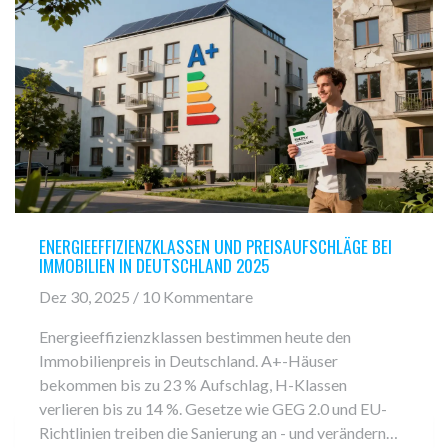
ENERGIEEFFIZIENZKLASSEN UND PREISAUFSCHLÄGE BEI
IMMOBILIEN IN DEUTSCHLAND 2025
Dez 30, 2025 / 10 Kommentare
Energieeffizienzklassen bestimmen heute den
Immobilienpreis in Deutschland. A+-Häuser
bekommen bis zu 23 % Aufschlag, H-Klassen
verlieren bis zu 14 %. Gesetze wie GEG 2.0 und EU-
Richtlinien treiben die Sanierung an - und verändern