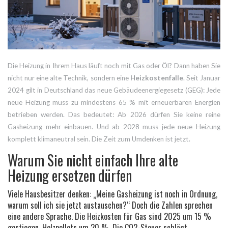
Die Heizung in Ihrem Haus läuft noch mit Gas oder Öl? Dann haben Sie
nicht nur eine alte Technik, sondern eine
Heizkostenfalle
. Seit Januar
2024 gilt in Deutschland das neue Gebäudeenergiegesetz (GEG): Jede
neue Heizung muss zu mindestens 65 % mit erneuerbaren Energien
betrieben werden. Das bedeutet: Ab 2026 dürfen Sie keine reine
Gasheizung mehr einbauen. Und ab 2028 muss jede neue Heizung
komplett klimaneutral sein. Die Zeit zum Umdenken ist jetzt.
Warum Sie nicht einfach Ihre alte
Heizung ersetzen dürfen
Viele Hausbesitzer denken: „Meine Gasheizung ist noch in Ordnung,
warum soll ich sie jetzt austauschen?“ Doch die Zahlen sprechen
eine andere Sprache. Die Heizkosten für Gas sind 2025 um 15 %
gestiegen, Holzpellets um 20 %. Die CO2-Steuer schlägt