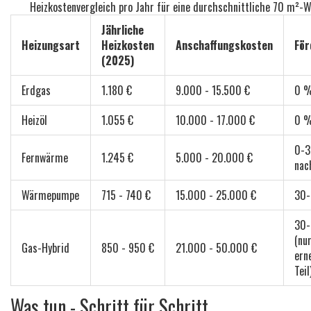
Heizkostenvergleich pro Jahr für eine durchschnittliche 70 m²-
Jährliche
Heizungsart
Heizkosten
Anschaffungskosten
För
(2025)
Erdgas
1.180 €
9.000 - 15.500 €
0 
Heizöl
1.055 €
10.000 - 17.000 €
0 
0-3
Fernwärme
1.245 €
5.000 - 20.000 €
nac
Wärmepumpe
715 - 740 €
15.000 - 25.000 €
30
30
(nu
Gas-Hybrid
850 - 950 €
21.000 - 50.000 €
ern
Teil
Was tun - Schritt für Schritt