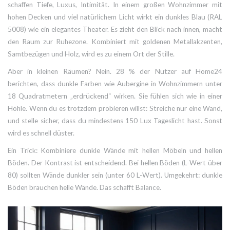
schaffen Tiefe, Luxus, Intimität. In einem großen Wohnzimmer mit
hohen Decken und viel natürlichem Licht wirkt ein dunkles Blau (RAL
5008) wie ein elegantes Theater. Es zieht den Blick nach innen, macht
den Raum zur Ruhezone. Kombiniert mit goldenen Metallakzenten,
Samtbezügen und Holz, wird es zu einem Ort der Stille.
Aber in kleinen Räumen? Nein. 28 % der Nutzer auf Home24
berichten, dass dunkle Farben wie Aubergine in Wohnzimmern unter
18 Quadratmetern „erdrückend“ wirken. Sie fühlen sich wie in einer
Höhle. Wenn du es trotzdem probieren willst: Streiche nur eine Wand,
und stelle sicher, dass du mindestens 150 Lux Tageslicht hast. Sonst
wird es schnell düster.
Ein Trick: Kombiniere dunkle Wände mit hellen Möbeln und hellen
Böden. Der Kontrast ist entscheidend. Bei hellen Böden (L-Wert über
80) sollten Wände dunkler sein (unter 60 L-Wert). Umgekehrt: dunkle
Böden brauchen helle Wände. Das schafft Balance.