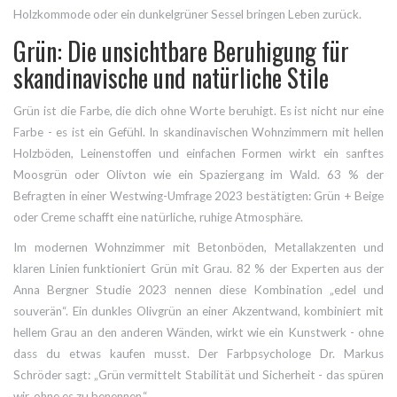
Holzkommode oder ein dunkelgrüner Sessel bringen Leben zurück.
Grün: Die unsichtbare Beruhigung für
skandinavische und natürliche Stile
Grün ist die Farbe, die dich ohne Worte beruhigt. Es ist nicht nur eine
Farbe - es ist ein Gefühl. In skandinavischen Wohnzimmern mit hellen
Holzböden, Leinenstoffen und einfachen Formen wirkt ein sanftes
Moosgrün oder Olivton wie ein Spaziergang im Wald. 63 % der
Befragten in einer Westwing-Umfrage 2023 bestätigten: Grün + Beige
oder Creme schafft eine natürliche, ruhige Atmosphäre.
Im modernen Wohnzimmer mit Betonböden, Metallakzenten und
klaren Linien funktioniert Grün mit Grau. 82 % der Experten aus der
Anna Bergner Studie 2023 nennen diese Kombination „edel und
souverän“. Ein dunkles Olivgrün an einer Akzentwand, kombiniert mit
hellem Grau an den anderen Wänden, wirkt wie ein Kunstwerk - ohne
dass du etwas kaufen musst. Der Farbpsychologe Dr. Markus
Schröder sagt: „Grün vermittelt Stabilität und Sicherheit - das spüren
wir, ohne es zu benennen.“