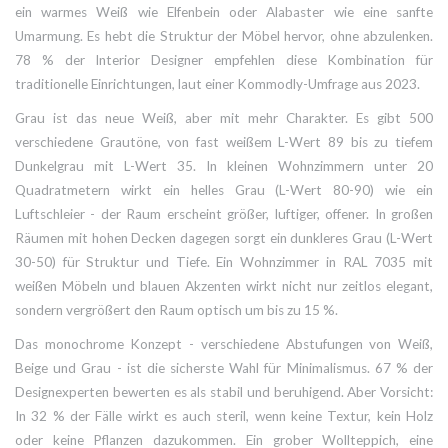
ein warmes Weiß wie Elfenbein oder Alabaster wie eine sanfte
Umarmung. Es hebt die Struktur der Möbel hervor, ohne abzulenken.
78 % der Interior Designer empfehlen diese Kombination für
traditionelle Einrichtungen, laut einer Kommodly-Umfrage aus 2023.
Grau ist das neue Weiß, aber mit mehr Charakter. Es gibt 500
verschiedene Grautöne, von fast weißem L-Wert 89 bis zu tiefem
Dunkelgrau mit L-Wert 35. In kleinen Wohnzimmern unter 20
Quadratmetern wirkt ein helles Grau (L-Wert 80-90) wie ein
Luftschleier - der Raum erscheint größer, luftiger, offener. In großen
Räumen mit hohen Decken dagegen sorgt ein dunkleres Grau (L-Wert
30-50) für Struktur und Tiefe. Ein Wohnzimmer in RAL 7035 mit
weißen Möbeln und blauen Akzenten wirkt nicht nur zeitlos elegant,
sondern vergrößert den Raum optisch um bis zu 15 %.
Das monochrome Konzept - verschiedene Abstufungen von Weiß,
Beige und Grau - ist die sicherste Wahl für Minimalismus. 67 % der
Designexperten bewerten es als stabil und beruhigend. Aber Vorsicht:
In 32 % der Fälle wirkt es auch steril, wenn keine Textur, kein Holz
oder keine Pflanzen dazukommen. Ein grober Wollteppich, eine