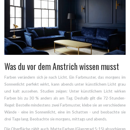
Was du vor dem Anstrich wissen musst
Farben verändern sich je nach Licht. Ein Farbmuster, das morgens im
Sonnenlicht perfekt wirkt, kann abends unter künstlichem Licht grau
und kalt aussehen. Studien zeigen: Unter künstlichem Licht wirken
Farben bis zu 30 % anders als am Tag. Deshalb gilt die 72-Stunden-
Regel: Bestelle mindestens zwei Farbmuster, klebe sie an verschiedene
Wände - eine im Sonnenlicht, eine im Schatten - und beobachte sie
drei Tage lang. Beobachte sie morgens, mittags und abends.
Die Oberfläche zählt auch. Matte Farben (Glanzgrad 5-15) absorbieren