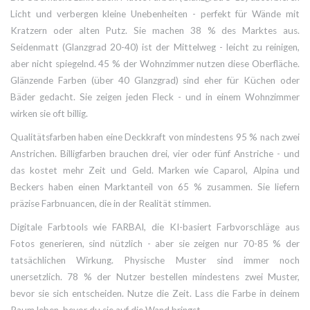
Licht und verbergen kleine Unebenheiten - perfekt für Wände mit
Kratzern oder alten Putz. Sie machen 38 % des Marktes aus.
Seidenmatt (Glanzgrad 20-40) ist der Mittelweg - leicht zu reinigen,
aber nicht spiegelnd. 45 % der Wohnzimmer nutzen diese Oberfläche.
Glänzende Farben (über 40 Glanzgrad) sind eher für Küchen oder
Bäder gedacht. Sie zeigen jeden Fleck - und in einem Wohnzimmer
wirken sie oft billig.
Qualitätsfarben haben eine Deckkraft von mindestens 95 % nach zwei
Anstrichen. Billigfarben brauchen drei, vier oder fünf Anstriche - und
das kostet mehr Zeit und Geld. Marken wie Caparol, Alpina und
Beckers haben einen Marktanteil von 65 % zusammen. Sie liefern
präzise Farbnuancen, die in der Realität stimmen.
Digitale Farbtools wie FARBAI, die KI-basiert Farbvorschläge aus
Fotos generieren, sind nützlich - aber sie zeigen nur 70-85 % der
tatsächlichen Wirkung. Physische Muster sind immer noch
unersetzlich. 78 % der Nutzer bestellen mindestens zwei Muster,
bevor sie sich entscheiden. Nutze die Zeit. Lass die Farbe in deinem
Raum leben, bevor du sie auf die Wand bringst.