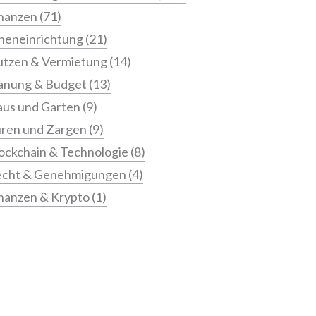
nanzen
(71)
neneinrichtung
(21)
tzen & Vermietung
(14)
anung & Budget
(13)
us und Garten
(9)
ren und Zargen
(9)
ockchain & Technologie
(8)
echt & Genehmigungen
(4)
nanzen & Krypto
(1)