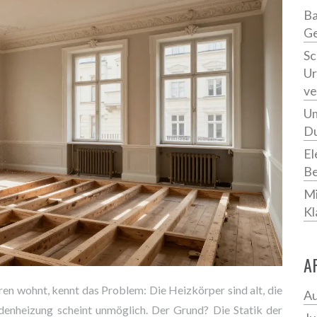
Ba
Ge
Sc
Ur
ve
Um
Du
El
Be
Mi
Kl
A
en wohnt, kennt das Problem: Die Heizkörper sind alt, die
Au
denheizung scheint unmöglich. Der Grund? Die Statik der