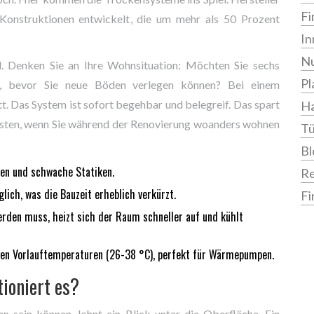
Fi
Konstruktionen entwickelt, die um mehr als 50 Prozent
In
Nu
il. Denken Sie an Ihre Wohnsituation: Möchten Sie sechs
Pl
t, bevor Sie neue Böden verlegen können? Bei einem
. Das System ist sofort begehbar und belegreif. Das spart
Ha
kosten, wenn Sie während der Renovierung woanders wohnen
Tü
Bl
ken und schwache Statiken.
R
ich, was die Bauzeit erheblich verkürzt.
Fi
den muss, heizt sich der Raum schneller auf und kühlt
gen Vorlauftemperaturen (26-38 °C), perfekt für Wärmepumpen.
ioniert es?
 sein können, lohnt ein Blick unter die Oberfläche. Ein