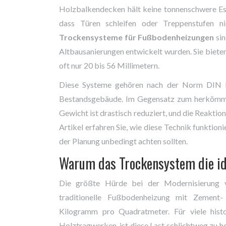
Holzbalkendecken hält keine tonnenschwere Est
dass Türen schleifen oder Treppenstufen n
Trockensysteme für Fußbodenheizungen
si
Altbausanierungen entwickelt wurden
. Sie biet
oft nur 20 bis 56 Millimetern.
Diese Systeme gehören nach der Norm
DIN 
Bestandsgebäude. Im Gegensatz zum herkömmlic
Gewicht ist drastisch reduziert, und die Reaktio
Artikel erfahren Sie, wie diese Technik funktion
der Planung unbedingt achten sollten.
Warum das Trockensystem die ide
Die größte Hürde bei der Modernisierung vo
traditionelle Fußbodenheizung mit Zement-
Kilogramm pro Quadratmeter. Für viele histo
Holztragwerken, ist diese Last schlichtweg zu 