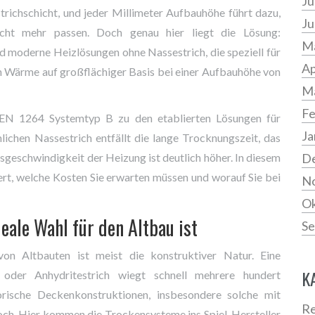
Ju
richschicht, und jeder Millimeter Aufbauhöhe führt dazu,
Ju
icht mehr passen. Doch genau hier liegt die Lösung:
Ma
nd
moderne Heizlösungen ohne Nassestrich, die speziell für
Ap
en Wärme auf großflächiger Basis bei einer Aufbauhöhe von
M
Fe
EN 1264 Systemtyp B
zu den etablierten Lösungen für
Ja
hen Nassestrich entfällt die lange Trocknungszeit, das
nsgeschwindigkeit der Heizung ist deutlich höher. In diesem
D
iert, welche Kosten Sie erwarten müssen und worauf Sie bei
N
Ok
ale Wahl für den Altbau ist
Se
n Altbauten ist meist die konstruktiver Natur. Eine
K
 oder Anhydritestrich wiegt schnell mehrere hundert
rische Deckenkonstruktionen, insbesondere solche mit
Re
hoch. Hier kommen die
Trockensysteme
ins Spiel. Hersteller