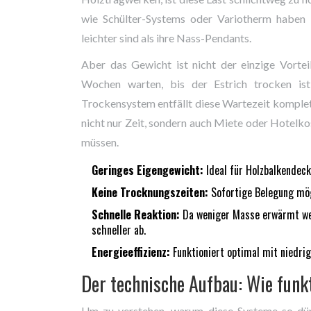
wie Schülter-Systems oder Variotherm haben 
leichter sind als ihre Nass-Pendants.
Aber das Gewicht ist nicht der einzige Vorte
Wochen warten, bis der Estrich trocken is
Trockensystem entfällt diese Wartezeit komplett
nicht nur Zeit, sondern auch Miete oder Hotel
müssen.
Geringes Eigengewicht:
Ideal für Holzbalkendec
Keine Trocknungszeiten:
Sofortige Belegung mögl
Schnelle Reaktion:
Da weniger Masse erwärmt wer
schneller ab.
Energieeffizienz:
Funktioniert optimal mit niedri
Der technische Aufbau: Wie funkt
Um zu verstehen, warum diese Systeme so dünn