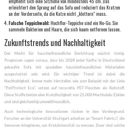
empfiehlt sich eine Sitzhöhe von mindestens 45 cm. Das
erleichtert den Sprung auf das Sofa und reduziert das Kratzen
an der Vorderseite, da die Katze nicht „klettern“ muss.
Falsche Teppichwahl:
Hochflor-Teppiche sind ein No-Go. Sie
sammeln Bakterien und Haare, die sich kaum entfernen lassen.
Zukunftstrends und Nachhaltigkeit
Der Markt für haustierfreundliche Einrichtung wächst stetig.
Prognosen sagen voraus, dass bis 2028 jeder fünfte in Deutschland
gekaufte Sofa mit speziellen haustierfreundlichen Materialien
ausgestattet sein wird. Ein wichtiger Trend ist dabei die
Nachhaltigkeit. Immer mehr Hersteller, wie zum Beispiel mit der Linie
"PetProtect Eco", setzen auf recycelte PET-Flaschen als Rohstoff.
Diese Stoffe bieten eine Kratzfestigkeit von 25.000 Martindale-Zyklen
und sind gleichzeitig umweltfreundlich.
Auch technologische Innovationen rücken in den Vordergrund.
Forscher an der Universität Stuttgart arbeiten an "Smart-Fabrics", die
Sensoren integrieren, um Kratzintensität zu messen. Zwar sind solche