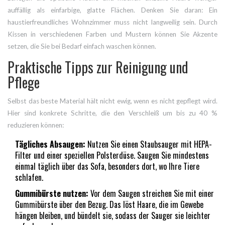
auffällig als einfarbige, glatte Flächen. Denken Sie daran: Ein
haustierfreundliches Wohnzimmer muss nicht langweilig sein. Durch
Kissen in verschiedenen Farben und Mustern können Sie Akzente
setzen, die Sie bei Bedarf einfach waschen können.
Praktische Tipps zur Reinigung und
Pflege
Selbst das beste Material hält nicht ewig, wenn es nicht gepflegt wird.
Hier sind konkrete Schritte, die den Verschleiß um bis zu 40 %
reduzieren können:
Tägliches Absaugen:
Nutzen Sie einen Staubsauger mit HEPA-
Filter und einer speziellen Polsterdüse. Saugen Sie mindestens
einmal täglich über das Sofa, besonders dort, wo Ihre Tiere
schlafen.
Gummibürste nutzen:
Vor dem Saugen streichen Sie mit einer
Gummibürste über den Bezug. Das löst Haare, die im Gewebe
hängen bleiben, und bündelt sie, sodass der Sauger sie leichter