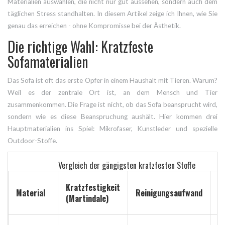
Materialien auswählen, die nicht nur gut aussehen, sondern auch dem
täglichen Stress standhalten. In diesem Artikel zeige ich Ihnen, wie Sie
genau das erreichen - ohne Kompromisse bei der Ästhetik.
Die richtige Wahl: Kratzfeste
Sofamaterialien
Das Sofa ist oft das erste Opfer in einem Haushalt mit Tieren. Warum?
Weil es der zentrale Ort ist, an dem Mensch und Tier
zusammenkommen. Die Frage ist nicht, ob das Sofa beansprucht wird,
sondern wie es diese Beanspruchung aushält. Hier kommen drei
Hauptmaterialien ins Spiel: Mikrofaser, Kunstleder und spezielle
Outdoor-Stoffe.
Vergleich der gängigsten kratzfesten Stoffe
P
Kratzfestigkeit
Material
Reinigungsaufwand
p
(Martindale)
m