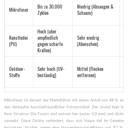
2
Bis zu 30.000
Niedrig (Absaugen &
€ 
Mikrofaser
Zyklen
Schaum)
4
€
Hoch (aber
4
Kunstleder
empfindlich
Sehr niedrig
€ 
(PU)
gegen scharfe
(Abwischen)
6
Krallen)
€
5
Outdoor-
Sehr hoch (UV-
Mittel (Flecken
€ 
Stoffe
beständig)
entfernen)
7
€
Mikrofaser
ist derzeit der Marktführer mit einem Anteil von 48 % an
den Verkäufen haustierfreundlicher Polstermöbel. Der Grund liegt in
ihrer Struktur: Die Fasern sind extrem fein (unter 0,3 mm) und dicht
verwebt. Diese Dichte verhindert, dass sich Haare tief im Gewebe
festsetzen. Studien zeigen eine Haarentfernungseffizienz von 92 %.