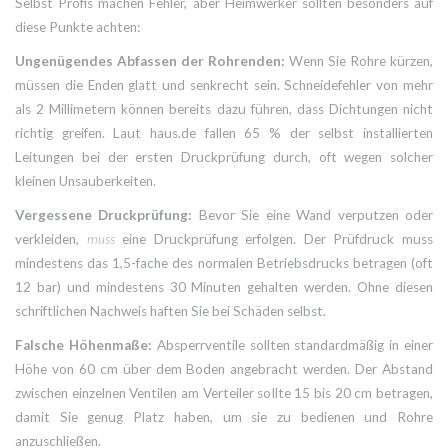
Selbst Profis machen Fehler, aber Heimwerker sollten besonders auf
diese Punkte achten:
Ungenügendes Abfassen der Rohrenden:
Wenn Sie Rohre kürzen,
müssen die Enden glatt und senkrecht sein. Schneidefehler von mehr
als 2 Millimetern können bereits dazu führen, dass Dichtungen nicht
richtig greifen. Laut haus.de fallen 65 % der selbst installierten
Leitungen bei der ersten Druckprüfung durch, oft wegen solcher
kleinen Unsauberkeiten.
Vergessene Druckprüfung:
Bevor Sie eine Wand verputzen oder
verkleiden,
muss
eine Druckprüfung erfolgen. Der Prüfdruck muss
mindestens das 1,5-fache des normalen Betriebsdrucks betragen (oft
12 bar) und mindestens 30 Minuten gehalten werden. Ohne diesen
schriftlichen Nachweis haften Sie bei Schäden selbst.
Falsche Höhenmaße:
Absperrventile sollten standardmäßig in einer
Höhe von 60 cm über dem Boden angebracht werden. Der Abstand
zwischen einzelnen Ventilen am Verteiler sollte 15 bis 20 cm betragen,
damit Sie genug Platz haben, um sie zu bedienen und Rohre
anzuschließen.