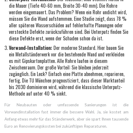
die Mauer (Tiefe 40-60 mm, Breite 30-40 mm). Die Rohre
werden eingemauert. Das Problem? Wenn ein Rohr undicht wird,
müssen Sie die Wand aufstemmen. Eine Studie zeigt, dass 78 %
aller späteren Wasserschäden auf fehlerhafte Planungen oder
versteckte Defekte zurückzuführen sind. Bei Unterputz finden Sie
diese Defekte erst, wenn der Schaden schon da ist.
Vorwand-Installation:
Der moderne Standard. Hier bauen Sie
ein Metallständerwerk vor die bestehende Wand und verkleiden
es mit Gipskartonplatten. Alle Rohre laufen in diesem
Zwischenraum. Der große Vorteil: Sie bleiben jederzeit
zugänglich. Ein Leck? Einfach eine Platte abnehmen, reparieren,
fertig. Die TU München prognostiziert, dass dieser Marktanteil
bis 2030 dominieren wird, während die klassische Unterputz-
Methode auf unter 40 % sinkt.
Für Neubauten oder umfassende Sanierungen ist die
Vorwandinstallation fast immer die bessere Wahl. Ja, sie kostet am
Anfang etwas mehr für das Ständerwerk, aber sie spart Ihnen tausende
Euro an Renovierungskosten bei zukünftigen Reparaturen.