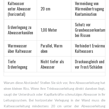
Kaltwasser
Vermeidung von
unter Abwasser
20 cm
Wärmeübertragung un
(horizontal)
Kontamination
Schutz vor
Erdverlegung zu
1,00 Meter
Grundwasserkontamina
Abwasserkanälen
bei Rissen
Warmwasser
Parallel, Warm
Verhindert Erwärmung
über Kaltwasser
oben
Kaltwassers
Tiefe
Nicht tiefer als
Druckausgleich und S
Erdverlegung
Abwasser
vor Frost/Schäden
Warum diese Abstände? Stellen Sie sich vor, Ihre Abwasserleitung hat
einen kleinen Riss. Wenn Ihre Trinkwasserleitung direkt daneben liegt,
saugt der Unterdruck oder Kapillarkräfte schmutziges Abwasser in Ihr
Leitungssystem. Bei horizontaler Verlegung in der Wand muss die
Kaltwasserleitung mindestens 20 cm unter der Abwasserleitung