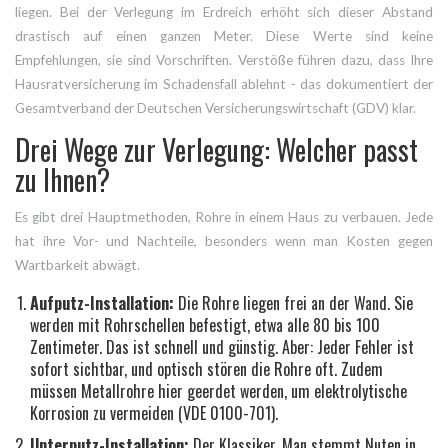
liegen. Bei der Verlegung im Erdreich erhöht sich dieser Abstand
drastisch auf einen ganzen Meter. Diese Werte sind keine
Empfehlungen, sie sind Vorschriften. Verstöße führen dazu, dass Ihre
Hausratversicherung im Schadensfall ablehnt - das dokumentiert der
Gesamtverband der Deutschen Versicherungswirtschaft (GDV) klar.
Drei Wege zur Verlegung: Welcher passt
zu Ihnen?
Es gibt drei Hauptmethoden, Rohre in einem Haus zu verbauen. Jede
hat ihre Vor- und Nachteile, besonders wenn man Kosten gegen
Wartbarkeit abwägt.
Aufputz-Installation:
Die Rohre liegen frei an der Wand. Sie
werden mit Rohrschellen befestigt, etwa alle 80 bis 100
Zentimeter. Das ist schnell und günstig. Aber: Jeder Fehler ist
sofort sichtbar, und optisch stören die Rohre oft. Zudem
müssen Metallrohre hier geerdet werden, um elektrolytische
Korrosion zu vermeiden (VDE 0100-701).
Unterputz-Installation:
Der Klassiker. Man stemmt Nuten in