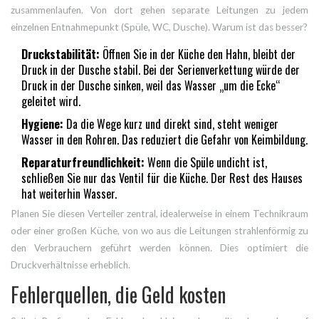
zusammenlaufen. Von dort gehen separate Leitungen zu jedem
einzelnen Entnahmepunkt (Spüle, WC, Dusche). Warum ist das besser?
Druckstabilität:
Öffnen Sie in der Küche den Hahn, bleibt der
Druck in der Dusche stabil. Bei der Serienverkettung würde der
Druck in der Dusche sinken, weil das Wasser „um die Ecke“
geleitet wird.
Hygiene:
Da die Wege kurz und direkt sind, steht weniger
Wasser in den Rohren. Das reduziert die Gefahr von Keimbildung.
Reparaturfreundlichkeit:
Wenn die Spüle undicht ist,
schließen Sie nur das Ventil für die Küche. Der Rest des Hauses
hat weiterhin Wasser.
Planen Sie diesen Verteiler zentral, idealerweise in einem Technikraum
oder einer großen Küche, von wo aus die Leitungen strahlenförmig zu
den Verbrauchern geführt werden können. Dies optimiert die
Druckverhältnisse erheblich.
Fehlerquellen, die Geld kosten