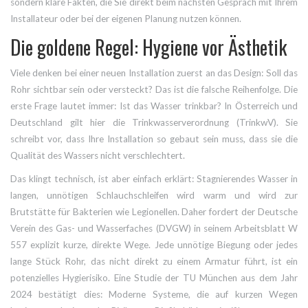
sondern klare Fakten, die Sie direkt beim nächsten Gespräch mit Ihrem
Installateur oder bei der eigenen Planung nutzen können.
Die goldene Regel: Hygiene vor Ästhetik
Viele denken bei einer neuen Installation zuerst an das Design: Soll das
Rohr sichtbar sein oder versteckt? Das ist die falsche Reihenfolge. Die
erste Frage lautet immer: Ist das Wasser trinkbar? In Österreich und
Deutschland gilt hier die
Trinkwasserverordnung (TrinkwV)
. Sie
schreibt vor, dass Ihre Installation so gebaut sein muss, dass sie die
Qualität des Wassers nicht verschlechtert.
Das klingt technisch, ist aber einfach erklärt: Stagnierendes Wasser in
langen, unnötigen Schlauchschleifen wird warm und wird zur
Brutstätte für Bakterien wie Legionellen. Daher fordert der
Deutsche
Verein des Gas- und Wasserfaches (DVGW)
in seinem Arbeitsblatt W
557 explizit kurze, direkte Wege. Jede unnötige Biegung oder jedes
lange Stück Rohr, das nicht direkt zu einem Armatur führt, ist ein
potenzielles Hygierisiko. Eine Studie der TU München aus dem Jahr
2024 bestätigt dies: Moderne Systeme, die auf kurzen Wegen