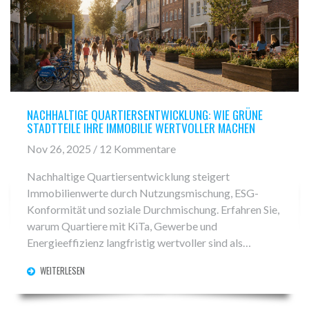
NACHHALTIGE QUARTIERSENTWICKLUNG: WIE GRÜNE
STADTTEILE IHRE IMMOBILIE WERTVOLLER MACHEN
Nov 26, 2025 / 12 Kommentare
Nachhaltige Quartiersentwicklung steigert
Immobilienwerte durch Nutzungsmischung, ESG-
Konformität und soziale Durchmischung. Erfahren Sie,
warum Quartiere mit KiTa, Gewerbe und
Energieeffizienz langfristig wertvoller sind als
Einzelobjekte.
WEITERLESEN