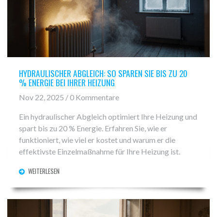
HYDRAULISCHER ABGLEICH: SO SPAREN SIE BIS ZU 20
% ENERGIE BEI IHRER HEIZUNG
Nov 22, 2025 / 0 Kommentare
Ein hydraulischer Abgleich optimiert Ihre Heizung und
spart bis zu 20 % Energie. Erfahren Sie, wie er
funktioniert, wie viel er kostet und warum er die
effektivste Einzelmaßnahme für Ihre Heizung ist.
WEITERLESEN