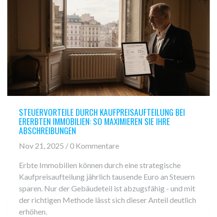
STEUERVORTEILE DURCH KAUFPREISAUFTEILUNG BEI
ERERBTEN IMMOBILIEN: SO MAXIMIEREN SIE IHRE
ABSCHREIBUNGEN
Nov 21, 2025 / 0 Kommentare
Erbte Immobilien können durch eine strategische
Kaufpreisaufteilung jährlich tausende Euro an Steuern
sparen. Nur der Gebäudeteil ist abzugsfähig - und mit
der richtigen Methode lässt sich dieser Anteil deutlich
erhöhen.