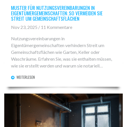
MUSTER FÜR NUTZUNGSVEREINBARUNGEN IN
EIGENTÜMERGEMEINSCHAFTEN: SO VERMEIDEN SIE
STREIT UM GEMEINSCHAFTSFLÄCHEN
Nov 23, 2025 / 11 Kommentare
Nutzungsvereinbarungen in
Eigentümergemeinschaften verhindern Streit um
Gemeinschaftsflächen wie Garten, Keller oder
Waschräume. Erfahren Sie, was sie enthalten müssen,
wie sie erstellt werden und warum sie notariell
beglaubigt sein müssen.
WEITERLESEN