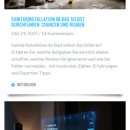
SANITÄRINSTALLATION IM BAD SELBST
DURCHFÜHREN: CHANCEN UND RISIKEN
Okt 29, 2025 / 14 Kommentare
Sanitärinstallation im Bad selbst durchführen?
Erfahren Sie, welche Aufgaben Sie wirklich alleine
schaffen, welche Risiken Sie ignorieren und wie Sie
Fehler vermeiden - mit konkreten Zahlen, Erfahrungen
und Experten-Tipps.
WEITERLESEN