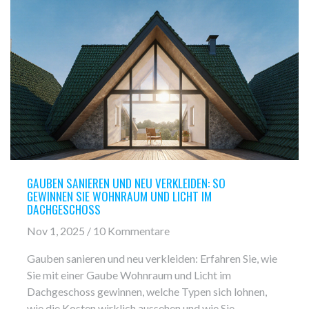
GAUBEN SANIEREN UND NEU VERKLEIDEN: SO
GEWINNEN SIE WOHNRAUM UND LICHT IM
DACHGESCHOSS
Nov 1, 2025 / 10 Kommentare
Gauben sanieren und neu verkleiden: Erfahren Sie, wie
Sie mit einer Gaube Wohnraum und Licht im
Dachgeschoss gewinnen, welche Typen sich lohnen,
wie die Kosten wirklich aussehen und wie Sie