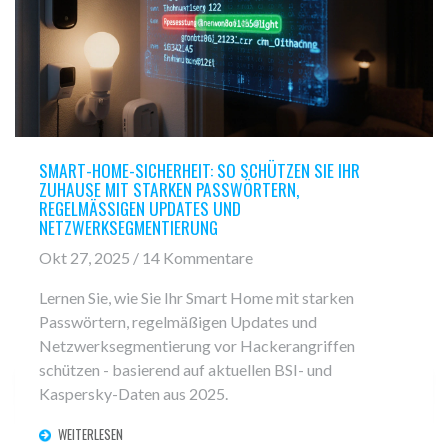
SMART-HOME-SICHERHEIT: SO SCHÜTZEN SIE IHR
ZUHAUSE MIT STARKEN PASSWÖRTERN,
REGELMÄSSIGEN UPDATES UND N
ETZWERKSEGMENTIERUNG
Okt 27, 2025 / 14 Kommentare
Lernen Sie, wie Sie Ihr Smart Home mit starken
Passwörtern, regelmäßigen Updates und
Netzwerksegmentierung vor Hackerangriffen
schützen - basierend auf aktuellen BSI- und
Kaspersky-Daten aus 2025.
WEITERLESEN