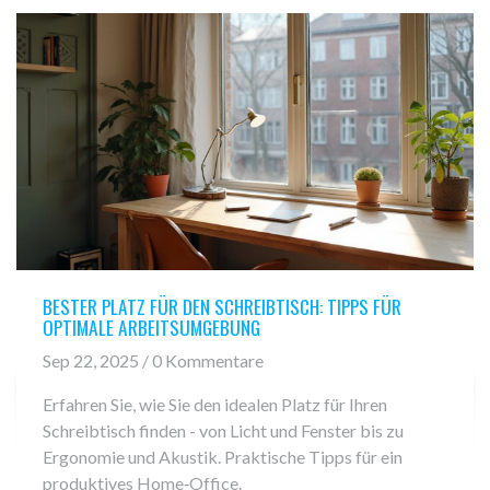
BESTER PLATZ FÜR DEN SCHREIBTISCH: TIPPS FÜR
OPTIMALE ARBEITSUMGEBUNG
Sep 22, 2025 / 0 Kommentare
Erfahren Sie, wie Sie den idealen Platz für Ihren
Schreibtisch finden - von Licht und Fenster bis zu
Ergonomie und Akustik. Praktische Tipps für ein
produktives Home‑Office.