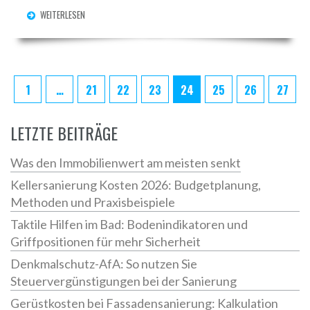
praxisnahe Tipps zur Auswahl und warnt vor typischen
WEITERLESEN
Fehlern. Praktische Tabellen und Vergleiche helfen, die
optimale Lösung für Zuhause oder das Büro zu finden.
Leser erfahren alles, was sie rund ums Thema
Schreibtisch-Tiefe wissen müssen.
1
…
21
22
23
24
25
26
27
LETZTE BEITRÄGE
Was den Immobilienwert am meisten senkt
Kellersanierung Kosten 2026: Budgetplanung,
Methoden und Praxisbeispiele
Taktile Hilfen im Bad: Bodenindikatoren und
Griffpositionen für mehr Sicherheit
Denkmalschutz-AfA: So nutzen Sie
Steuervergünstigungen bei der Sanierung
Gerüstkosten bei Fassadensanierung: Kalkulation