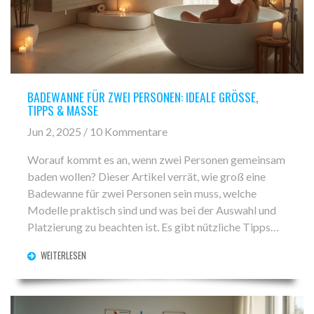
BADEWANNE FÜR ZWEI PERSONEN: IDEALE GRÖSSE, T
IPPS & MASSE
Jun 2, 2025 / 10 Kommentare
Worauf kommt es an, wenn zwei Personen gemeinsam
baden wollen? Dieser Artikel verrät, wie groß eine
Badewanne für zwei Personen sein muss, welche
Modelle praktisch sind und was bei der Auswahl und
Platzierung zu beachten ist. Es gibt nützliche Tipps
rund um Komfort, Maße und Extras. Außerdem
WEITERLESEN
findest du Fakten über Material, Einbau und Preise. So
kannst du entspannt zu zweit das Badevergnügen
genießen.