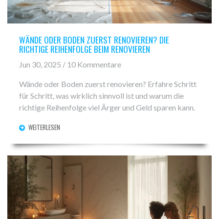
WÄNDE ODER BODEN ZUERST RENOVIEREN? DIE
RICHTIGE REIHENFOLGE BEIM RENOVIEREN
Jun 30, 2025 / 10 Kommentare
Wände oder Boden zuerst renovieren? Erfahre Schritt
für Schritt, was wirklich sinnvoll ist und warum die
richtige Reihenfolge viel Ärger und Geld sparen kann.
WEITERLESEN