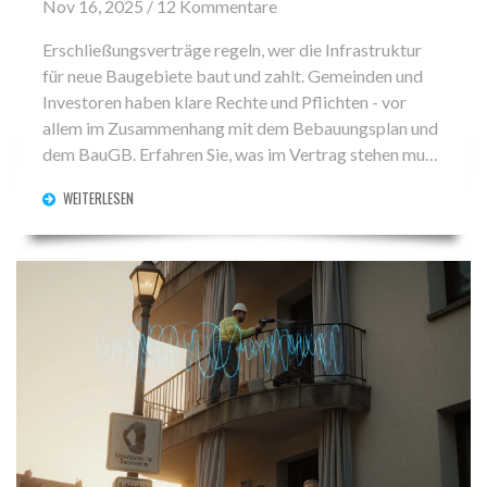
Nov 16, 2025 / 12 Kommentare
Erschließungsverträge regeln, wer die Infrastruktur
für neue Baugebiete baut und zahlt. Gemeinden und
Investoren haben klare Rechte und Pflichten - vor
allem im Zusammenhang mit dem Bebauungsplan und
dem BauGB. Erfahren Sie, was im Vertrag stehen muss,
um Streit zu vermeiden.
WEITERLESEN