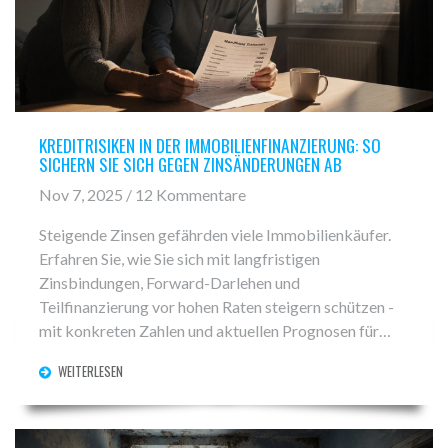
KREDITRISIKEN IN DER IMMOBILIENFINANZIERUNG: SO
SICHERN SIE SICH GEGEN ZINSÄNDERUNGEN AB
Nov 7, 2025 / 12 Kommentare
Steigende Zinsen gefährden viele Immobilienkäufer.
Erfahren Sie, wie Sie sich mit langfristigen
Zinsbindungen, Forward-Darlehen und
Teilfinanzierung vor hohen Raten steigern schützen -
mit konkreten Zahlen und aktuellen Prognosen für
2025-2026.
WEITERLESEN