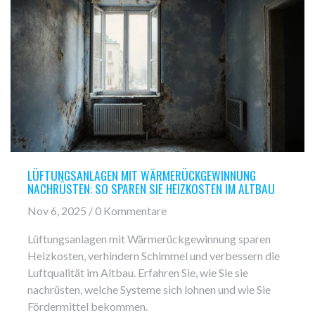
LÜFTUNGSANLAGEN MIT WÄRMERÜCKGEWINNUNG
NACHRÜSTEN: SO SPAREN SIE HEIZKOSTEN IM ALTBAU
Nov 6, 2025 / 0 Kommentare
Lüftungsanlagen mit Wärmerückgewinnung sparen
Heizkosten, verhindern Schimmel und verbessern die
Luftqualität im Altbau. Erfahren Sie, wie Sie sie
nachrüsten, welche Systeme sich lohnen und wie Sie
Fördermittel bekommen.