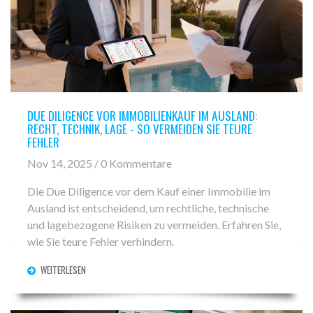
DUE DILIGENCE VOR IMMOBILIENKAUF IM AUSLAND:
RECHT, TECHNIK, LAGE - SO VERMEIDEN SIE TEURE
FEHLER
Nov 14, 2025 / 0 Kommentare
Die Due Diligence vor dem Kauf einer Immobilie im
Ausland ist entscheidend, um rechtliche, technische
und lagebezogene Risiken zu vermeiden. Erfahren Sie,
wie Sie teure Fehler verhindern.
WEITERLESEN