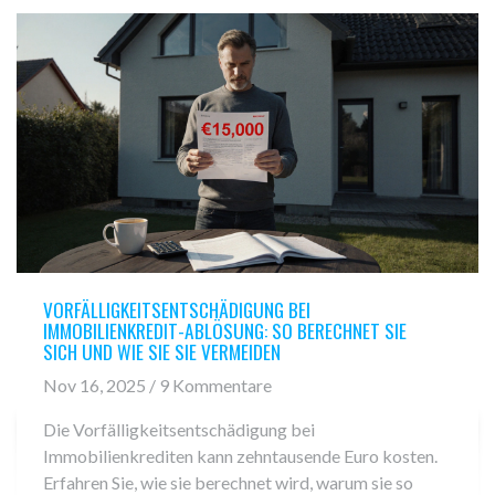
VORFÄLLIGKEITSENTSCHÄDIGUNG BEI
IMMOBILIENKREDIT-ABLÖSUNG: SO BERECHNET SIE
SICH UND WIE SIE SIE VERMEIDEN
Nov 16, 2025 / 9 Kommentare
Die Vorfälligkeitsentschädigung bei
Immobilienkrediten kann zehntausende Euro kosten.
Erfahren Sie, wie sie berechnet wird, warum sie so