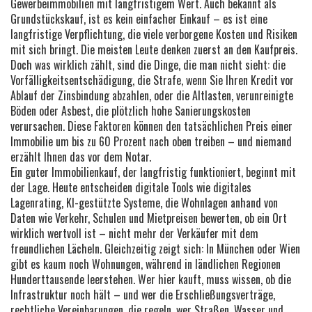
Gewerbeimmobilien mit langfristigem Wert
. Auch bekannt als
Grundstückskauf
, ist es kein einfacher Einkauf – es ist eine
langfristige Verpflichtung, die viele verborgene Kosten und Risiken
mit sich bringt.
Die meisten Leute denken zuerst an den Kaufpreis.
Doch was wirklich zählt, sind die Dinge, die man nicht sieht: die
Vorfälligkeitsentschädigung
,
die Strafe, wenn Sie Ihren Kredit vor
Ablauf der Zinsbindung abzahlen
, oder die
Altlasten
,
verunreinigte
Böden oder Asbest, die plötzlich hohe Sanierungskosten
verursachen
. Diese Faktoren können den tatsächlichen Preis einer
Immobilie um bis zu 60 Prozent nach oben treiben – und niemand
erzählt Ihnen das vor dem Notar.
Ein guter
Immobilienkauf
,
der langfristig funktioniert
, beginnt mit
der Lage. Heute entscheiden digitale Tools wie
digitales
Lagenrating
,
KI-gestützte Systeme, die Wohnlagen anhand von
Daten wie Verkehr, Schulen und Mietpreisen bewerten
, ob ein Ort
wirklich wertvoll ist – nicht mehr der Verkäufer mit dem
freundlichen Lächeln. Gleichzeitig zeigt sich: In München oder Wien
gibt es kaum noch Wohnungen, während in ländlichen Regionen
Hunderttausende leerstehen. Wer hier kauft, muss wissen, ob die
Infrastruktur noch hält – und wer die
Erschließungsverträge
,
rechtliche Vereinbarungen, die regeln, wer Straßen, Wasser und