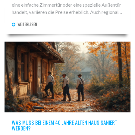
eine einfache Zimmertür oder eine spezielle Außentür
handelt, variieren die Preise erheblich. Auch regionale
Unterschiede und die Wahl zwischen einem
WEITERLESEN
professionellen Handwerker und Do-it-yourself
können die Kosten beeinflussen. Hier findest du eine
ausführliche Aufschlüsselung der Kosten und
wertvolle Tipps, damit du die beste Entscheidung
treffen kannst.
WAS MUSS BEI EINEM 40 JAHRE ALTEN HAUS SANIERT
WERDEN?