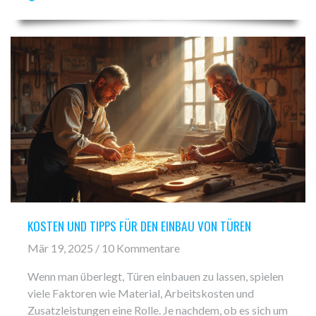
alle, die renovieren, umbauen oder einfach neugierig
auf innovative Wohnideen sind. Am Ende weißt du
wirklich, was diese Tür einzigartig macht.
KOSTEN UND TIPPS FÜR DEN EINBAU VON TÜREN
Mär 19, 2025 / 10 Kommentare
Wenn man überlegt, Türen einbauen zu lassen, spielen
viele Faktoren wie Material, Arbeitskosten und
Zusatzleistungen eine Rolle. Je nachdem, ob es sich um