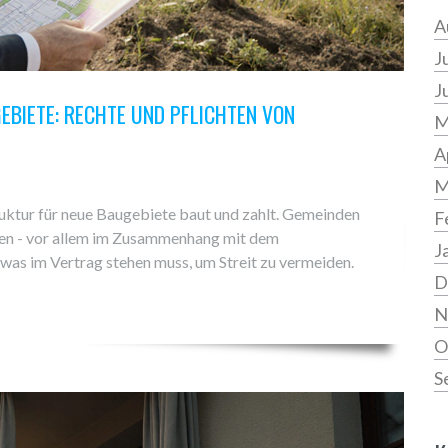
A
J
J
IETE: RECHTE UND PFLICHTEN VON G
M
A
M
ruktur für neue Baugebiete baut und zahlt. Gemeinden
F
hten - vor allem im Zusammenhang mit dem
J
as im Vertrag stehen muss, um Streit zu vermeiden.
D
N
O
S