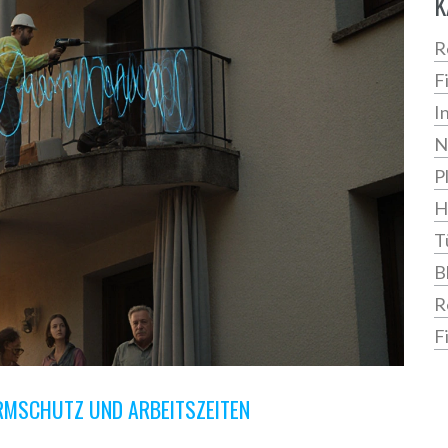
K
R
F
I
N
P
H
T
B
R
F
RMSCHUTZ UND ARBEITSZEITEN