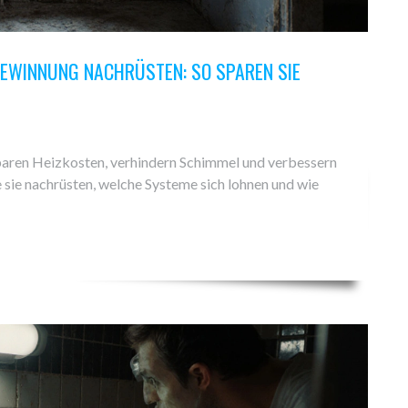
WINNUNG NACHRÜSTEN: SO SPAREN SIE
ren Heizkosten, verhindern Schimmel und verbessern
ie sie nachrüsten, welche Systeme sich lohnen und wie