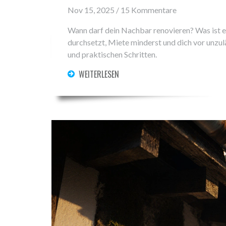
Nov 15, 2025 / 15 Kommentare
Wann darf dein Nachbar renovieren? Was ist e
durchsetzt, Miete minderst und dich vor unzul
und praktischen Schritten.
WEITERLESEN