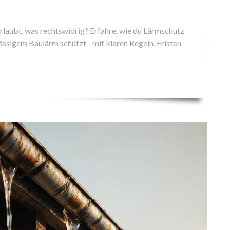
rlaubt, was rechtswidrig? Erfahre, wie du Lärmschutz
ässigem Baulärm schützt - mit klaren Regeln, Fristen