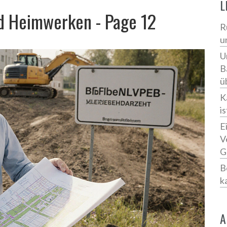
L
d Heimwerken - Page 12
R
u
U
B
ü
K
i
E
V
G
B
k
A