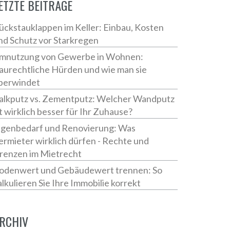
ETZTE BEITRÄGE
ückstauklappen im Keller: Einbau, Kosten
nd Schutz vor Starkregen
mnutzung von Gewerbe in Wohnen:
aurechtliche Hürden und wie man sie
berwindet
alkputz vs. Zementputz: Welcher Wandputz
st wirklich besser für Ihr Zuhause?
igenbedarf und Renovierung: Was
ermieter wirklich dürfen - Rechte und
renzen im Mietrecht
odenwert und Gebäudewert trennen: So
alkulieren Sie Ihre Immobilie korrekt
RCHIV