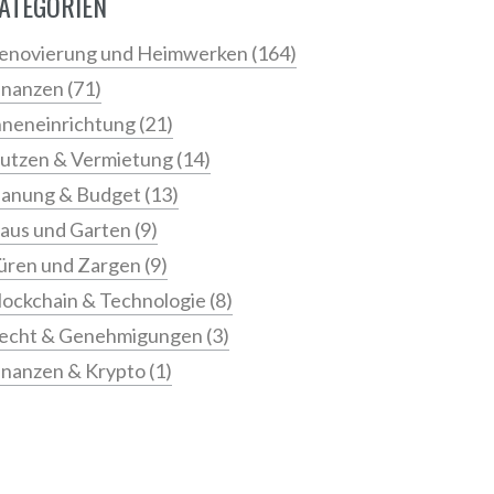
ATEGORIEN
enovierung und Heimwerken
(164)
inanzen
(71)
nneneinrichtung
(21)
utzen & Vermietung
(14)
lanung & Budget
(13)
aus und Garten
(9)
üren und Zargen
(9)
lockchain & Technologie
(8)
echt & Genehmigungen
(3)
inanzen & Krypto
(1)