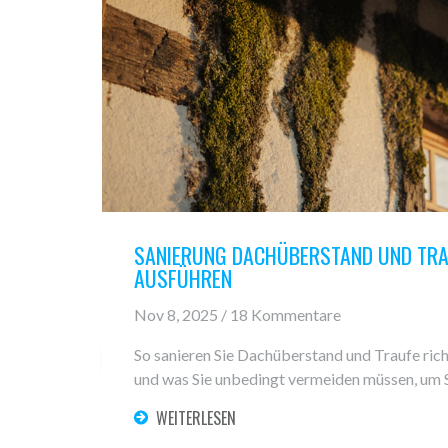
SANIERUNG DACHÜBERSTAND UND TRAU
AUSFÜHREN
Nov 8, 2025 / 18 Kommentare
So sanieren Sie Dachüberstand und Traufe richt
und was Sie unbedingt vermeiden müssen, um 
WEITERLESEN