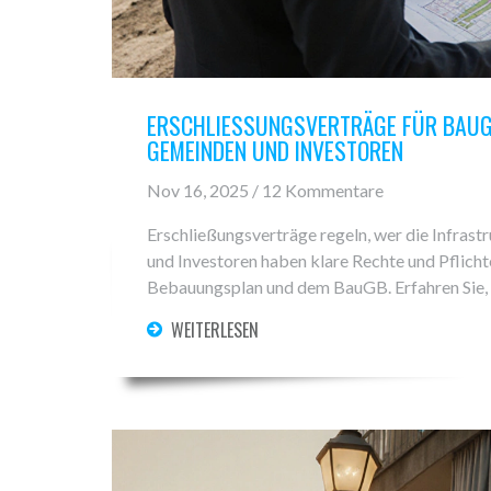
ERSCHLIESSUNGSVERTRÄGE FÜR BAUGEB
EMEINDEN UND INVESTOREN
Nov 16, 2025 / 12 Kommentare
Erschließungsverträge regeln, wer die Infrast
und Investoren haben klare Rechte und Pflic
Bebauungsplan und dem BauGB. Erfahren Sie, w
WEITERLESEN